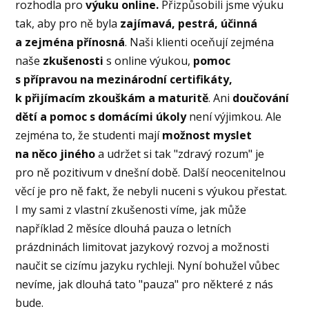
rozhodla pro
výuku online.
Přizpůsobili jsme výuku
tak, aby pro ně byla
zajímavá, pestrá, účinná
a zejména přínosná
. Naši klienti oceňují zejména
naše
zkušenosti
s online výukou,
pomoc
s přípravou na mezinárodní certifikáty,
k přijímacím zkouškám a maturitě
. Ani
doučování
dětí a pomoc s domácími úkoly
není výjimkou. Ale
zejména to, že studenti mají
možnost myslet
na něco jiného
a udržet si tak "zdravý rozum" je
pro ně pozitivum v dnešní době. Další neocenitelnou
věcí je pro ně fakt, že nebyli nuceni s výukou přestat.
I my sami z vlastní zkušenosti víme, jak může
například 2 měsíce dlouhá pauza o letních
prázdninách limitovat jazykový rozvoj a možnosti
naučit se cizímu jazyku rychleji. Nyní bohužel vůbec
nevíme, jak dlouhá tato "pauza" pro některé z nás
bude.