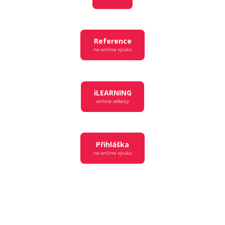
Reference
na online výuku
iLEARNING
online odkazy
Přihláška
na online výuku