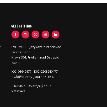
SLEDUJTE NÁS
o.
EVERMORE - jazykové a vzdělávací
centrum s.r.o.
Hlavní 308, Frýdlant nad Ostravicí
739 11
IČO: 03640477 DIČ: CZ03640477
Uváděné ceny jsou bez DPH.
C 60844/KSOS Krajský soud
v Ostravě