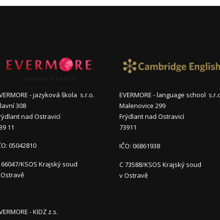
VERMORE - jazyková škola s.r.o.
EVERMORE - language school s.r.
lavní 308
Malenovice 299
rýdlant nad Ostravicí
Frýdlant nad Ostravicí
39 11
73911
ČO: 05042810
IČO: 06861938
 66047/KSOS Krajský soud
C 73588/KSOS Krajský soud
 Ostravě
v Ostravě
VERMORE - KIDZ z.s.