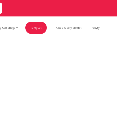
y Cambridge
IS MyCat
Akce a tábory pro děti
Pobyty