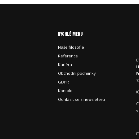
RYCHLÉ MENU
Naše filozofie
Reference
E
Kariéra
H
Obchodní podmínky
F
7
GDPR
Kontakt
I
Odhlásit se z newsleteru
C
v
E