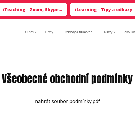
iTeaching - Zoom, Skype...
iLearning - Tipy a odkazy
O nás
Firmy
Překlady a tlumočení
Kurzy
Zkoušk
Všeobecné obchodní podmínky
nahrát soubor podmínky.pdf